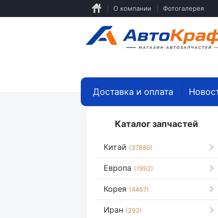
Перейти
О компании
Фотогалерея
к
основному
содержанию
Доставка и оплата
Новос
Каталог запчастей
Китай
(37880)
Европа
(1992)
Корея
(4467)
Иран
(292)