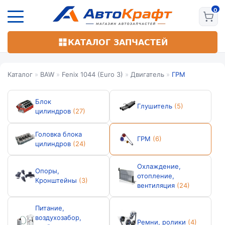
Перейти
к
основному
содержанию
КАТАЛОГ ЗАПЧАСТЕЙ
Каталог
»
BAW
»
Fenix 1044 (Euro 3)
»
Двигатель
»
ГРМ
Блок
Глушитель
(5)
цилиндров
(27)
Головка блока
ГРМ
(6)
цилиндров
(24)
Охлаждение,
Опоры,
отопление,
Кронштейны
(3)
вентиляция
(24)
Питание,
воздухозабор,
Ремни, ролики
(4)