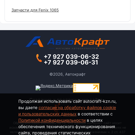
Запчасти для Fenix 1065
+7 927 039-06-32
+7 927 039-06-31
©2026, Автокрафт
Создание и продвижение сайта -
Продолжая использовать сайт autocraft-kzn.ru,
вы даете
согласие на обработку файлов cookie
и пользовательских данных
в соответствии с
Политикой конфиденциальности
в целях
Обращаем Ваше внимание на то, что данный интернет-сайт носит
обеспечения технического функционирования
исключительно информационный характер и ни при каких условиях не
является публичной офертой, определяемой положениями ч. 2 ст. 437
сайта, проведения статистических