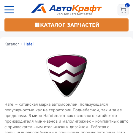
Перейти
к
основному
содержанию
КАТАЛОГ ЗАПЧАСТЕЙ
Каталог
»
Hafei
Hafei – китайская марка автомобилей, пользующаяся
популярностью как на территории Поднебесной, так и за ее
пределами. В мире Hafei знают как основного китайского
производителя мини-вэнов и малолитражек – компактных авто
с привлекательным итальянским дизайном. Работая с
ведущими европейскими и японскими производителями авто,