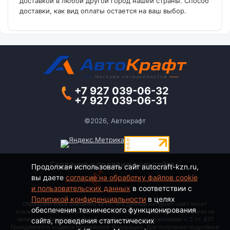
доставкой в любой другой город нашей страны. Способ
доставки, как вид оплаты остается на ваш выбор.
+7 927 039-06-32
+7 927 039-06-31
©2026, Автокрафт
Создание и продвижение сайта -
Продолжая использовать сайт autocraft-kzn.ru,
вы даете
согласие на обработку файлов cookie
и пользовательских данных
в соответствии с
Политикой конфиденциальности
в целях
Обращаем Ваше внимание на то, что данный интернет-сайт носит
обеспечения технического функционирования
исключительно информационный характер и ни при каких условиях не
является публичной офертой, определяемой положениями ч. 2 ст. 437
сайта, проведения статистических
Гражданского кодекса Российской Федерации. Для получения подробной