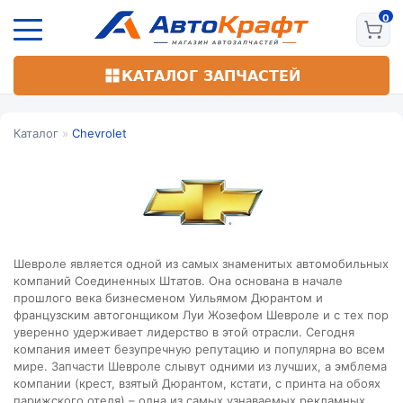
Перейти
к
основному
содержанию
КАТАЛОГ ЗАПЧАСТЕЙ
Каталог
»
Chevrolet
Шевроле является одной из самых знаменитых автомобильных
компаний Соединенных Штатов. Она основана в начале
прошлого века бизнесменом Уильямом Дюрантом и
французским автогонщиком Луи Жозефом Шевроле и с тех пор
уверенно удерживает лидерство в этой отрасли. Сегодня
компания имеет безупречную репутацию и популярна во всем
мире. Запчасти Шевроле слывут одними из лучших, а эмблема
компании (крест, взятый Дюрантом, кстати, с принта на обоях
парижского отеля) – одна из самых узнаваемых рекламных