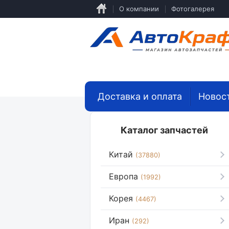
Перейти
О компании
Фотогалерея
к
основному
содержанию
Доставка и оплата
Новос
Каталог запчастей
Китай
(37880)
Европа
(1992)
Корея
(4467)
Иран
(292)