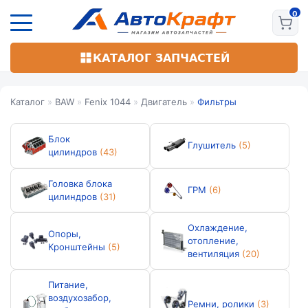
Перейти
к
основному
содержанию
КАТАЛОГ ЗАПЧАСТЕЙ
Каталог
»
BAW
»
Fenix 1044
»
Двигатель
»
Фильтры
Блок
Глушитель
(5)
цилиндров
(43)
Головка блока
ГРМ
(6)
цилиндров
(31)
Охлаждение,
Опоры,
отопление,
Кронштейны
(5)
вентиляция
(20)
Питание,
воздухозабор,
Ремни, ролики
(3)