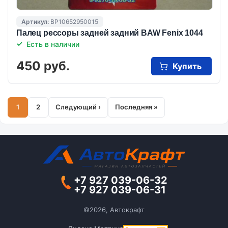
Артикул:
BP10652950015
Палец рессоры задней задний BAW Fenix 1044
Есть в наличии
450 руб.
Купить
1
2
Следующий ›
Последняя »
Нумерация
Страница
Страница
Следующая
Последняя
страниц
страница
страница
+7 927 039-06-32
+7 927 039-06-31
©2026, Автокрафт