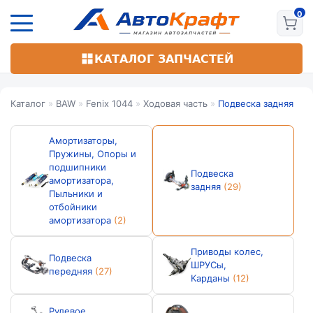
Перейти
к
основному
содержанию
КАТАЛОГ ЗАПЧАСТЕЙ
Каталог
»
BAW
»
Fenix 1044
»
Ходовая часть
»
Подвеска задняя
Амортизаторы,
Пружины, Опоры и
подшипники
Подвеска
амортизатора,
задняя
(29)
Пыльники и
отбойники
амортизатора
(2)
Приводы колес,
Подвеска
ШРУСы,
передняя
(27)
Карданы
(12)
Рулевое