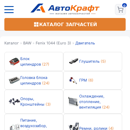
Перейти
к
основному
содержанию
КАТАЛОГ ЗАПЧАСТЕЙ
Каталог
»
BAW
»
Fenix 1044 (Euro 3)
»
Двигатель
Блок
Глушитель
(5)
цилиндров
(27)
Головка блока
ГРМ
(6)
цилиндров
(24)
Охлаждение,
Опоры,
отопление,
Кронштейны
(3)
вентиляция
(24)
Питание,
воздухозабор,
Ремни, ролики
(4)