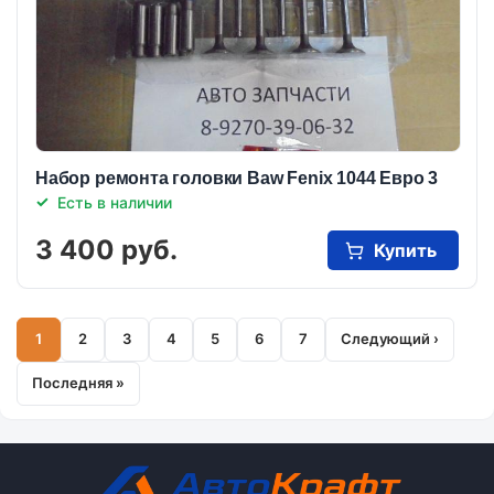
Набор ремонта головки Baw Fenix 1044 Евро 3
Есть в наличии
3 400 руб.
Купить
1
2
3
4
5
6
7
Следующий ›
Нумерация
Страница
Страница
Страница
Страница
Страница
Страница
Страница
Следующая
страниц
страница
Последняя »
Последняя
страница