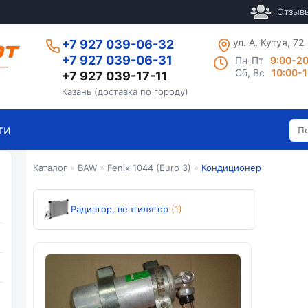
Отзыв
ул. А. Кутуя, 72
+7 927 039-06-32
+7 927 039-06-31
Пн-Пт
9:00-2
Сб, Вс
10:00-
+7 927 039-17-11
Казань (доставка по городу)
ти
Каталог
»
BAW
»
Fenix 1044 (Euro 3)
»
Кондиционер
Радиатор, вентилятор
(1)