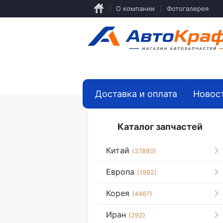
Перейти
О компании
Фотогалерея
к
основному
содержанию
Доставка и оплата
Новос
Каталог запчастей
Китай
(37880)
Европа
(1992)
Корея
(4467)
Иран
(292)