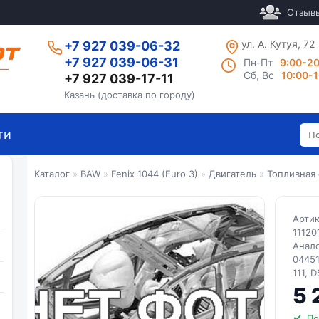
Отзыв
ул. А. Кутуя, 72
+7 927 039-06-32
+7 927 039-06-31
Пн-Пт
9:00-2
Сб, Вс
10:00-
+7 927 039-17-11
Казань (доставка по городу)
ти
Каталог
»
BAW
»
Fenix 1044 (Euro 3)
»
Двигатель
»
Топливная
Арти
11120
Анал
04451
111, 
5 
По