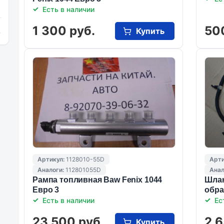
Есть в наличии
1 300 руб.
50
Купить
и
Артикул:
1128010-55D
Арти
Аналоги:
112801055D
Анал
Рампа топливная Baw Fenix 1044
Шлан
Eвро 3
обра
Есть в наличии
Ес
23 500 руб.
2 6
Купить