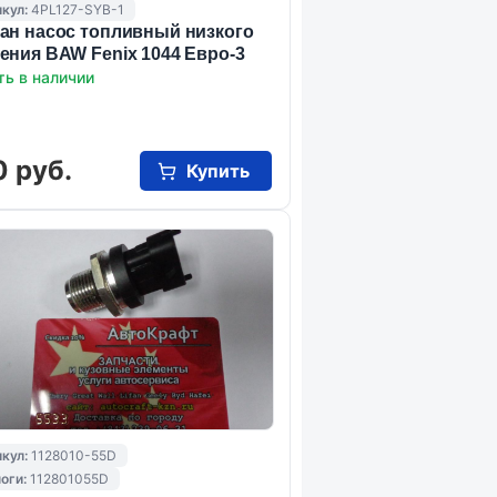
кул:
4PL127-SYB-1
ан насос топливный низкого
ения BAW Fenix 1044 Eвро-3
ть в наличии
0 руб.
Купить
кул:
1128010-55D
оги:
112801055D