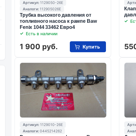
Артикул:
1129050-26E
Арти
Клап
Аналоги:
112905026E
давл
Трубка высокого давления от
топливного насоса к рампе Baw
Ес
Fenix 1044 33462 Евро4
Есть в наличии
1 900 руб.
55
Купить
Артикул:
1129010-26E
Арти
Аналоги:
0445214262
Анал