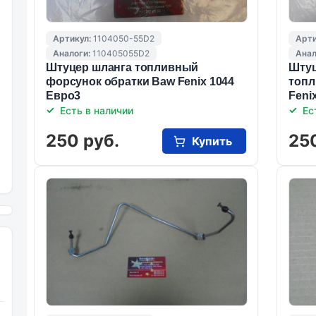
Артикул:
1104050-55D2
Арти
Аналоги:
110405055D2
Анал
Штуцер шланга топливный
Штуц
форсунок обратки Baw Fenix 1044
топл
Евро3
Feni
Есть в наличии
Ес
250 руб.
25
Купить