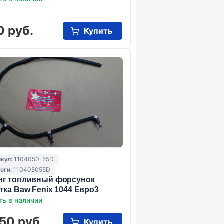
0 руб.
Купить
кул:
1104050-55D
оги:
110405055D
г топливный форсунок
тка Baw Fenix 1044 Евро3
ть в наличии
50 руб.
Купить