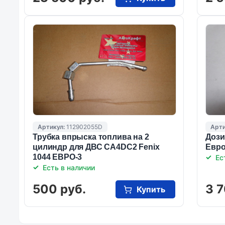
Артикул:
112902055D
Арти
Трубка впрыска топлива на 2
Дози
цилиндр для ДВС CA4DC2 Fenix
Евро
1044 ЕВРО-3
Ес
Есть в наличии
500 руб.
3 7
Купить