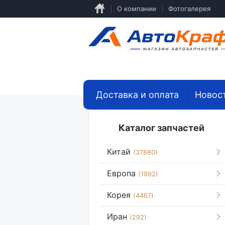
Перейти
О компании
Фотогалерея
к
основному
содержанию
Доставка и оплата
Новос
Каталог запчастей
Китай
(37880)
Европа
(1992)
Корея
(4467)
Иран
(292)