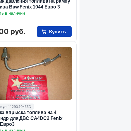
ик давления топлива на рампу
ива Baw Fenix 1044 Eвро 3
ть в наличии
00 руб.
Купить
кул:
1129040-55D
ка впрыска топлива на 4
ндр для ДВС CA4DC2 Fenix
 Евро3
ть в наличии