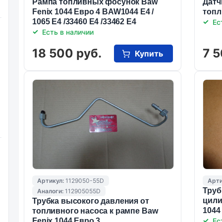
Рампа топливных фосунок Baw
Датч
Fenix 1044 Eвро 4 BAW1044 E4 /
топл
1065 E4 /33460 E4 /33462 E4
Ес
Есть в наличии
18 500 руб.
7 5
Купить
Артикул:
1129050-55D
Арти
Труб
Аналоги:
112905055D
цили
Трубка высокого давления от
1044
топливного насоса к рампе Baw
Fenix 1044 Евро 3
Ес