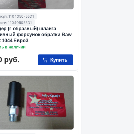
кул:
1104050-55D1
оги:
110405055D1
ер (г-образный) шланга
ивный форсунок обратки Baw
x 1044 Евро3
ть в наличии
0 руб.
Купить