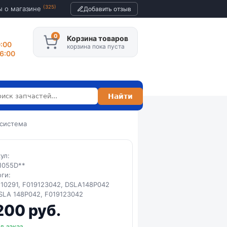
(325)
ы о магазине
Добавить отзыв
Корзина товаров
0:00
корзина пока пуста
16:00
 система
кул:
1055D**
оги:
10291, F019123042, DSLA148P042
DSLA 148P042, F019123042
200 руб.
д заказ