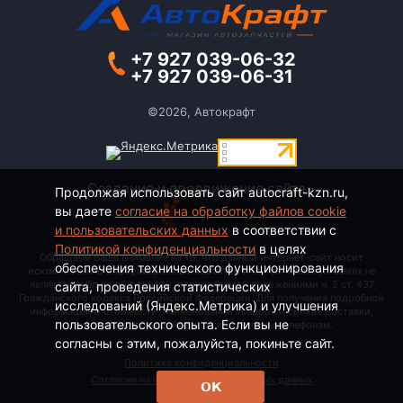
+7 927 039-06-32
+7 927 039-06-31
©2026, Автокрафт
Создание и продвижение сайта -
Продолжая использовать сайт autocraft-kzn.ru,
вы даете
согласие на обработку файлов cookie
и пользовательских данных
в соответствии с
Политикой конфиденциальности
в целях
Обращаем Ваше внимание на то, что данный интернет-сайт носит
обеспечения технического функционирования
исключительно информационный характер и ни при каких условиях не
является публичной офертой, определяемой положениями ч. 2 ст. 437
сайта, проведения статистических
Гражданского кодекса Российской Федерации. Для получения подробной
исследований (Яндекс.Метрика) и улучшения
информации о стоимости, наименовании товаров и сроках доставки,
пользовательского опыта. Если вы не
пожалуйста, обращайтесь по контактным телефонам.
согласны с этим, пожалуйста, покиньте сайт.
Политика конфиденциальности
Согласие на обработку персональных данных
ОК