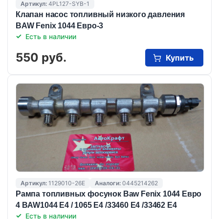
Артикул:
4PL127-SYB-1
Клапан насос топливный низкого давления
BAW Fenix 1044 Eвро-3
Есть в наличии
550 руб.
Купить
Артикул:
1129010-26E
Аналоги:
0445214262
Рампа топливных фосунок Baw Fenix 1044 Eвро
4 BAW1044 E4 / 1065 E4 /33460 E4 /33462 E4
Есть в наличии