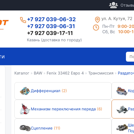
Отзыв
ул. А. Кутуя, 72
+7 927 039-06-32
+7 927 039-06-31
Пн-Пт
9:00-2
Сб, Вс
10:00-
+7 927 039-17-11
Казань (доставка по городу)
ти
Каталог
»
BAW
»
Fenix 33462 Евро 4
»
Трансмиссия
»
Раздато
Дифференциал
(2)
Ко
Механизм переключения переда
(6)
Ра
Ше
Сцепление
(11)
По