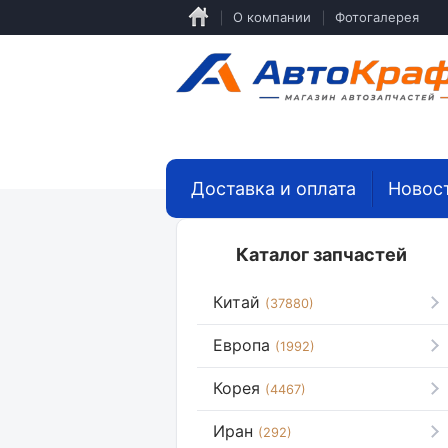
Перейти
О компании
Фотогалерея
к
основному
содержанию
Доставка и оплата
Новос
Каталог запчастей
Китай
(37880)
Европа
(1992)
Корея
(4467)
Иран
(292)