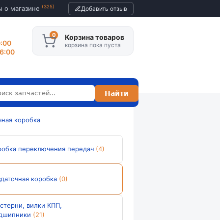
(325)
ы о магазине
Добавить отзыв
Корзина товаров
0:00
корзина пока пуста
16:00
чная коробка
робка переключения передач
(4)
здаточная коробка
(0)
стерни, вилки КПП,
дшипники
(21)