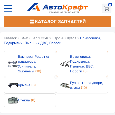
Перейти
к
основному
содержанию
КАТАЛОГ ЗАПЧАСТЕЙ
Каталог
»
BAW
»
Fenix 33462 Евро 4
»
Кузов
»
Брызговики,
Подкрылки, Пыльник ДВС, Пороги
Бампера, Решетка
Брызговики,
радиатора,
Подкрылки,
Усилитель,
Пыльник ДВС,
Эмблемы
(10)
Пороги
(0)
Ручки, троса двери,
Крылья
(8)
замки
(10)
Стекла
(8)