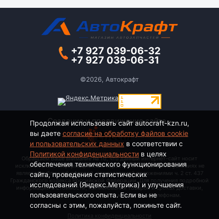
+7 927 039-06-32
+7 927 039-06-31
©2026, Автокрафт
Создание и продвижение сайта -
Продолжая использовать сайт autocraft-kzn.ru,
вы даете
согласие на обработку файлов cookie
и пользовательских данных
в соответствии с
Политикой конфиденциальности
в целях
Обращаем Ваше внимание на то, что данный интернет-сайт носит
обеспечения технического функционирования
исключительно информационный характер и ни при каких условиях не
является публичной офертой, определяемой положениями ч. 2 ст. 437
сайта, проведения статистических
Гражданского кодекса Российской Федерации. Для получения подробной
исследований (Яндекс.Метрика) и улучшения
информации о стоимости, наименовании товаров и сроках доставки,
пользовательского опыта. Если вы не
пожалуйста, обращайтесь по контактным телефонам.
согласны с этим, пожалуйста, покиньте сайт.
Политика конфиденциальности