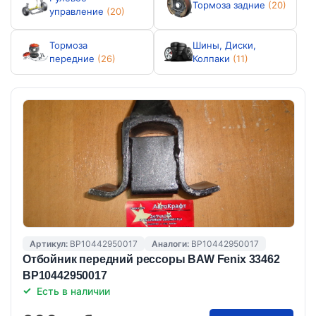
Тормоза задние
(20)
управление
(20)
Тормоза
Шины, Диски,
передние
(26)
Колпаки
(11)
Артикул:
BP10442950017
Аналоги:
ВР10442950017
Отбойник передний рессоры BAW Fenix 33462
BP10442950017
Есть в наличии