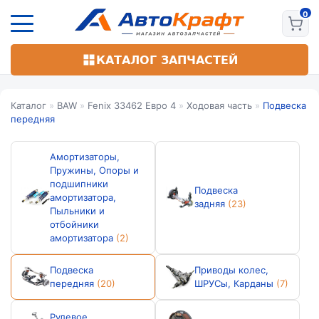
Перейти
к
основному
содержанию
КАТАЛОГ ЗАПЧАСТЕЙ
Каталог
»
BAW
»
Fenix 33462 Евро 4
»
Ходовая часть
»
Подвеска
передняя
Амортизаторы,
Пружины, Опоры и
подшипники
Подвеска
амортизатора,
задняя
(23)
Пыльники и
отбойники
амортизатора
(2)
Подвеска
Приводы колес,
передняя
(20)
ШРУСы, Карданы
(7)
Рулевое