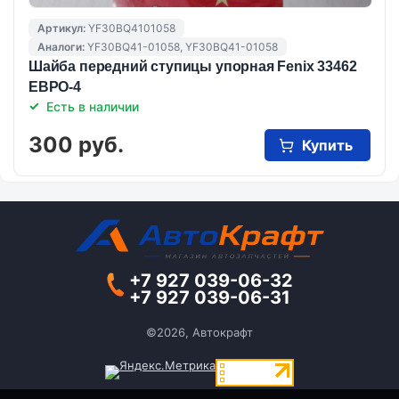
Артикул:
YF30BQ4101058
Аналоги:
YF30BQ41-01058, YF30BQ41-01058
Шайба передний ступицы упорная Fenix 33462
ЕВРО-4
Есть в наличии
300 руб.
Купить
+7 927 039-06-32
+7 927 039-06-31
©2026, Автокрафт