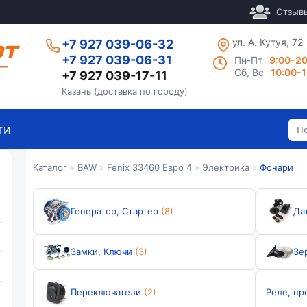
Отзыв
ул. А. Кутуя, 72
+7 927 039-06-32
+7 927 039-06-31
Пн-Пт
9:00-2
Сб, Вс
10:00-
+7 927 039-17-11
Казань (доставка по городу)
ти
Каталог
»
BAW
»
Fenix 33460 Евро 4
»
Электрика
»
Фонари
Генератор, Стартер
(8)
Да
Замки, Ключи
(3)
Зе
Переключатели
(2)
Реле, пр