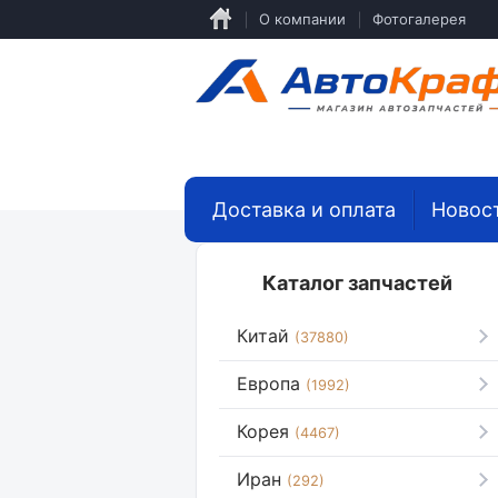
Перейти
О компании
Фотогалерея
к
основному
содержанию
Доставка и оплата
Новос
Каталог запчастей
Китай
(37880)
Европа
(1992)
Корея
(4467)
Иран
(292)