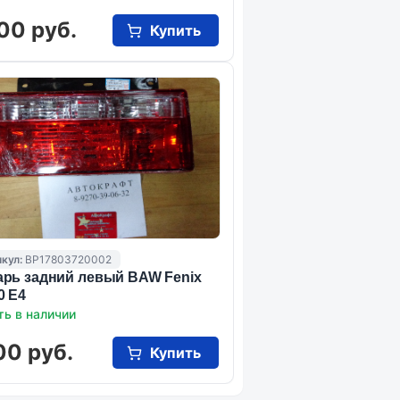
00 руб.
Купить
кул:
BP17803720002
рь задний левый BAW Fenix
0 E4
ть в наличии
00 руб.
Купить