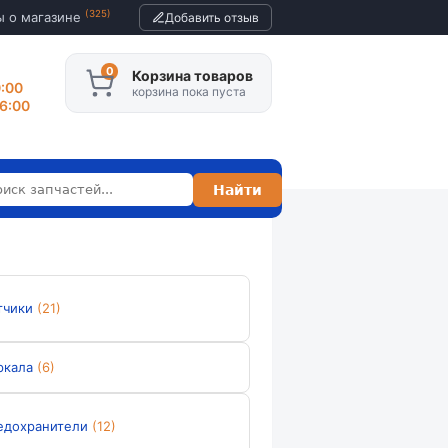
(325)
ы о магазине
Добавить отзыв
Корзина товаров
0:00
корзина пока пуста
16:00
тчики
(21)
ркала
(6)
едохранители
(12)