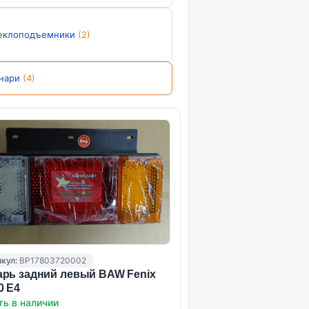
еклоподъемники
(2)
нари
(4)
кул:
BP17803720002
рь задний левый BAW Fenix
0 E4
ть в наличии