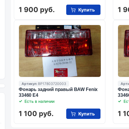
1 900 руб.
1 9
Купить
Артикул:
BP17803720003
Арти
Фонарь задний правый BAW Fenix
Фона
33460 E4
3346
Есть в наличии
Ес
1 100 руб.
1 1
Купить