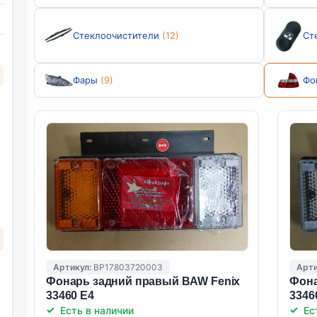
Стеклоочистители
(12)
Ст
Фары
(9)
Фо
Артикул:
BP17803720003
Арти
Фонарь задний правый BAW Fenix
Фона
33460 E4
3346
Есть в наличии
Ес