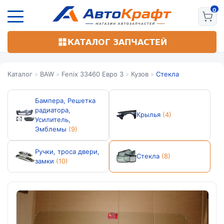
Перейти
к
основному
содержанию
КАТАЛОГ ЗАПЧАСТЕЙ
Каталог
»
BAW
»
Fenix 33460 Евро 3
»
Кузов
»
Стекла
Бампера, Решетка
радиатора,
Крылья
(4)
Усилитель,
Эмблемы
(9)
Ручки, троса двери,
Стекла
(8)
замки
(10)