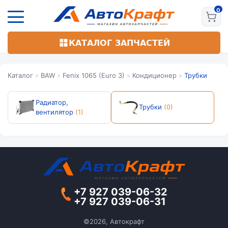
Перейти
к
основному
содержанию
КАТАЛОГ ЗАПЧАСТЕЙ
Каталог
»
BAW
»
Fenix 1065 (Euro 3)
»
Кондиционер
»
Трубки
Радиатор,
Трубки
(0)
вентилятор
(1)
+7 927 039-06-32
+7 927 039-06-31
©2026, Автокрафт