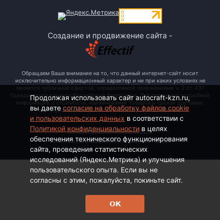
Создание и продвижение сайта -
Обращаем Ваше внимание на то, что данный интернет-сайт носит
исключительно информационный характер и ни при каких условиях не
является публичной офертой, определяемой положениями ч. 2 ст. 437
Гражданского кодекса Российской Федерации. Для получения подробной
Продолжая использовать сайт autocraft-kzn.ru,
информации о стоимости, наименовании товаров и сроках доставки,
вы даете
согласие на обработку файлов cookie
пожалуйста, обращайтесь по контактным телефонам.
и пользовательских данных
в соответствии с
Политикой конфиденциальности
в целях
Политика конфиденциальности
обеспечения технического функционирования
Согласие на обработку персональных данных
сайта, проведения статистических
исследований (Яндекс.Метрика) и улучшения
пользовательского опыта. Если вы не
согласны с этим, пожалуйста, покиньте сайт.
ОК