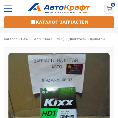
Перейти
к
основному
содержанию
КАТАЛОГ ЗАПЧАСТЕЙ
Каталог
»
BAW
»
Fenix 1044 (Euro 3)
»
Двигатель
»
Фильтры