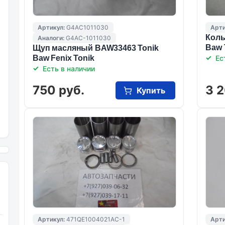
Артикул:
G4AC1011030
Арти
Коль
Аналоги:
G4AC-1011030
Baw 
Щуп масляный BAW33463 Tonik
Baw Fenix Tonik
Ес
Есть в наличии
750 руб.
3 2
Купить
Артикул:
471QE1004021AC-1
Арти