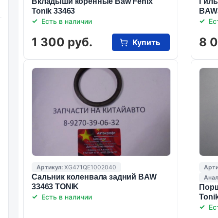
Вкладыши коренные Baw Fenix
Гиль
Tonik 33463
BAW3
Есть в наличии
Ес
1 300 руб.
8 
Купить
Артикул:
XG471QE1002040
Арти
Сальник коленвала задний BAW
Анал
33463 TONIK
Порш
Есть в наличии
Toni
Ес