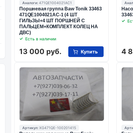
Аналоги:
471QE1004021AC1
Анал
Поршневая группа Baw Tonik 33463
Насо
471QE1004021AC-1 (4 ШТ
3346
ГИЛЬЗЫ+4 ШТ ПОРШНЕЙ С
Ес
ПАЛЬЦЕМ+КОМПЛЕКТ КОЛЕЦ НА
ДВС)
Есть в наличии
13 000 руб.
4 8
Купить
Артикул:
XG471QE-100201415
Арти