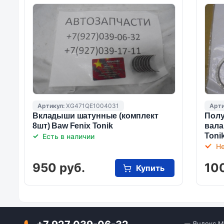
Артикул:
XG471QE1004031
Арти
Вкладыши шатунные (комплект
Полу
8шт) Baw Fenix Tonik
вала
Toni
Есть в наличии
Не
950 руб.
100
Купить