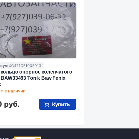
кул:
XG471QE1005013
кольцо опорное коленчатого
 BAW33463 Tonik Baw Fenix
k
т в наличии
 руб.
Купить