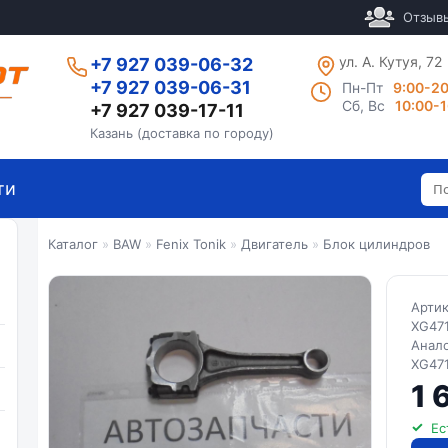
Отзыв
ул. А. Кутуя, 72
+7 927 039-06-32
+7 927 039-06-31
Пн-Пт
9:00-2
Сб, Вс
10:00-
+7 927 039-17-11
Казань (доставка по городу)
ти
Каталог
»
BAW
»
Fenix Tonik
»
Двигатель
»
Блок цилиндров
Арти
XG47
Анал
XG47
1 
Ес