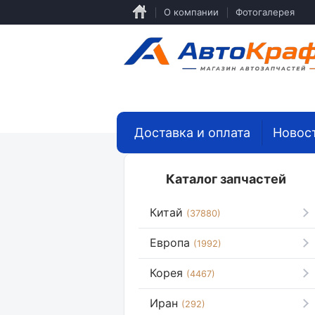
Перейти
О компании
Фотогалерея
к
основному
содержанию
Доставка и оплата
Новос
Каталог запчастей
Китай
(37880)
Европа
(1992)
Корея
(4467)
Иран
(292)