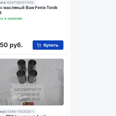
оги:
XG471QE1011010
с масляный Baw Fenix Tonik
3
ть в наличии
50 руб.
Купить
кул:
G4AA-1002020-1