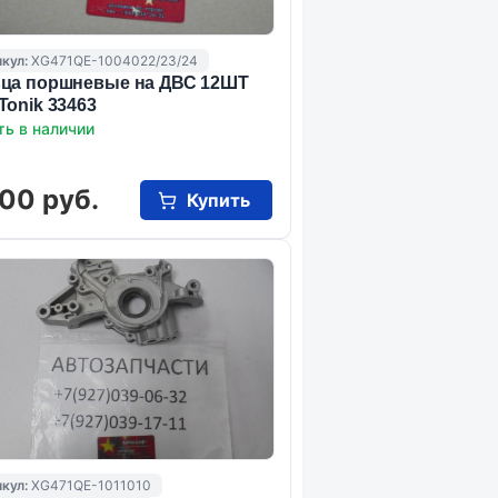
кул:
XG471QE-1004022/23/24
ца поршневые на ДВС 12ШТ
Tonik 33463
ть в наличии
00 руб.
Купить
кул:
XG471QE-1011010