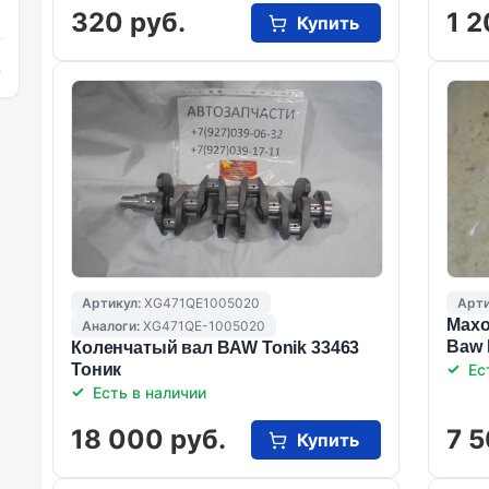
320 руб.
1 2
Купить
и
Артикул:
XG471QE1005020
Арти
Махо
Аналоги:
XG471QE-1005020
Baw 
Коленчатый вал BAW Tonik 33463
Тоник
Ес
Есть в наличии
18 000 руб.
7 5
Купить