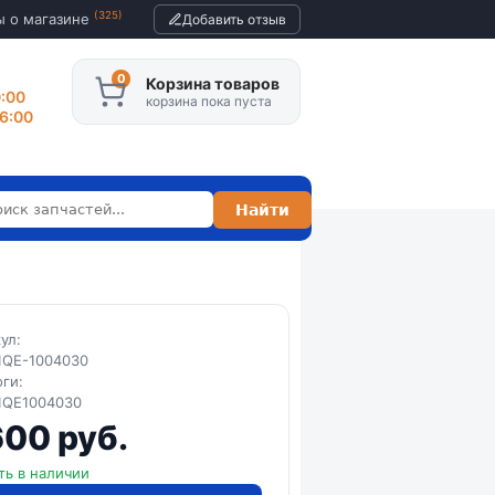
(325)
ы о магазине
Добавить отзыв
Корзина товаров
0:00
корзина пока пуста
16:00
кул:
1QE-1004030
оги:
1QE1004030
600 руб.
ть в наличии