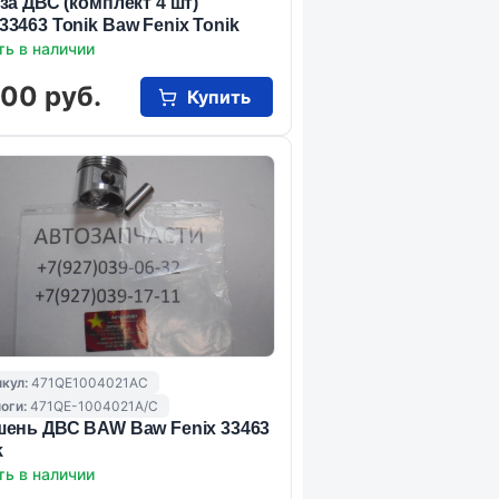
за ДВС (комплект 4 шт)
3463 Tonik Baw Fenix Tonik
ть в наличии
000 руб.
Купить
кул:
471QE1004021AC
оги:
471QE-1004021A/C
ень ДВС BAW Baw Fenix 33463
k
ть в наличии