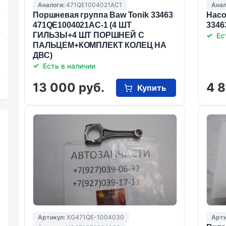
Аналоги:
471QE1004021AC1
Анал
Поршневая группа Baw Tonik 33463
Насо
471QE1004021AC-1 (4 ШТ
3346
ГИЛЬЗЫ+4 ШТ ПОРШНЕЙ С
Ес
ПАЛЬЦЕМ+КОМПЛЕКТ КОЛЕЦ НА
ДВС)
Есть в наличии
13 000 руб.
4 8
Купить
Артикул:
XG471QE-1004030
Арти