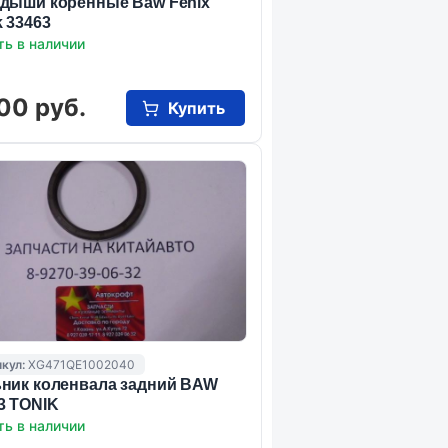
дыши коренные Baw Fenix
k 33463
ть в наличии
00 руб.
Купить
кул:
XG471QE1002040
ник коленвала задний BAW
3 TONIK
ть в наличии