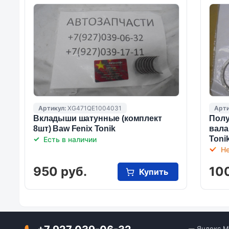
Артикул:
XG471QE1004031
Арти
Вкладыши шатунные (комплект
Полу
8шт) Baw Fenix Tonik
вала
Toni
Есть в наличии
Не
950 руб.
100
Купить