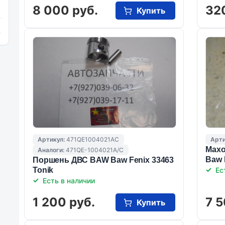
8 000 руб.
32
Купить
и
Артикул:
471QE1004021AC
Арти
Махо
Аналоги:
471QE-1004021A/C
Baw 
Поршень ДВС BAW Baw Fenix 33463
Tonik
Ес
Есть в наличии
1 200 руб.
7 5
Купить