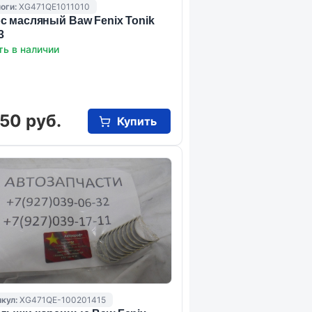
оги:
XG471QE1011010
с масляный Baw Fenix Tonik
3
ть в наличии
50 руб.
Купить
кул:
XG471QE-100201415