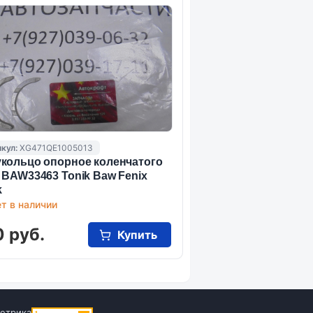
кул:
XG471QE1005013
кольцо опорное коленчатого
 BAW33463 Tonik Baw Fenix
k
т в наличии
 руб.
Купить