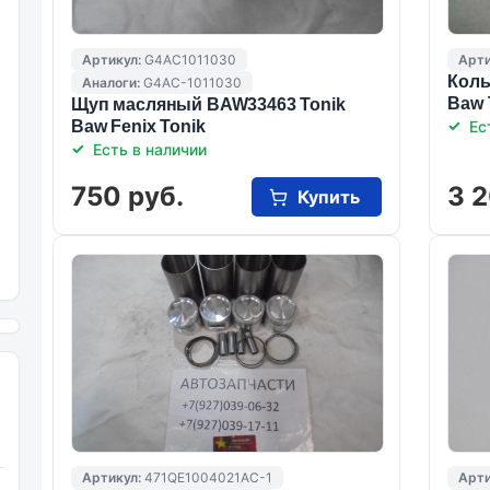
Артикул:
G4AC1011030
Арти
Коль
Аналоги:
G4AC-1011030
Baw 
Щуп масляный BAW33463 Tonik
Baw Fenix Tonik
Ес
Есть в наличии
750 руб.
3 2
Купить
Артикул:
471QE1004021AC-1
Арти