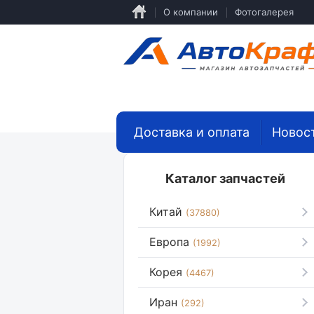
Перейти
О компании
Фотогалерея
к
основному
содержанию
Доставка и оплата
Новос
Каталог запчастей
Китай
(37880)
Европа
(1992)
Корея
(4467)
Иран
(292)