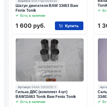
Вкла
Аналоги:
XG471QE1004030
Toni
Шатун двигателя BAW 33463 Baw
Fenix Tonik
Ес
Есть в наличии
1 600 руб.
1 3
Купить
Артикул:
G4AA-1002020-1
Арти
Гильза ДВС (комплект 4 шт)
Саль
BAW33463 Tonik Baw Fenix Tonik
3346
Есть в наличии
Ес