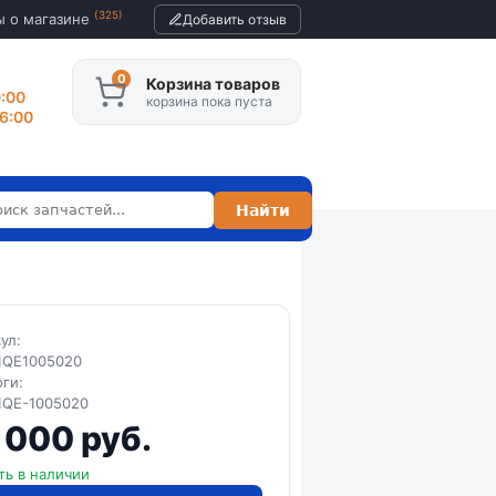
(325)
ы о магазине
Добавить отзыв
Корзина товаров
0:00
корзина пока пуста
16:00
кул:
1QE1005020
оги:
1QE-1005020
 000 руб.
ть в наличии