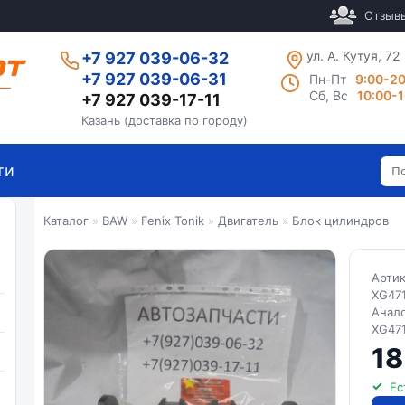
Отзыв
ул. А. Кутуя, 72
+7 927 039-06-32
+7 927 039-06-31
Пн-Пт
9:00-2
Сб, Вс
10:00-
+7 927 039-17-11
Казань (доставка по городу)
ти
Каталог
»
BAW
»
Fenix Tonik
»
Двигатель
»
Блок цилиндров
Арти
XG47
Анал
XG47
18
Ес