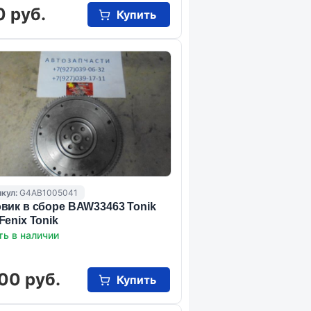
0 руб.
Купить
кул:
G4AB1005041
вик в сборе BAW33463 Tonik
Fenix Tonik
ть в наличии
00 руб.
Купить