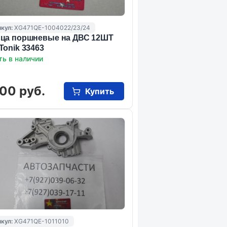
кул:
XG471QE-1004022/23/24
ца поршневые на ДВС 12ШТ
Tonik 33463
ть в наличии
00 руб.
Купить
кул:
XG471QE-1011010