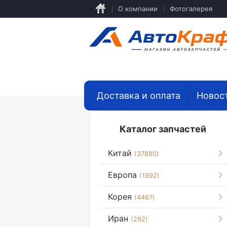
Перейти
О компании
Фотогалерея
к
основному
содержанию
Доставка и оплата
Новос
Каталог запчастей
Китай
(37880)
Европа
(1992)
Корея
(4467)
Иран
(292)