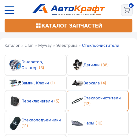
Перейти
к
основному
содержанию
КАТАЛОГ ЗАПЧАСТЕЙ
Каталог
»
Lifan
»
Myway
»
Электрика
»
Стеклоочистители
Генератор,
Датчики
(38)
Стартер
(3)
Замки, Ключи
(1)
Зеркала
(4)
Стеклоочистители
Переключатели
(5)
(13)
Стеклоподъемники
Фары
(10)
(11)