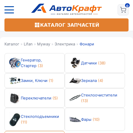
Перейти
к
основному
содержанию
КАТАЛОГ ЗАПЧАСТЕЙ
Каталог
»
Lifan
»
Myway
»
Электрика
»
Фонари
Генератор,
Датчики
(38)
Стартер
(3)
Замки, Ключи
(1)
Зеркала
(4)
Стеклоочистители
Переключатели
(5)
(13)
Стеклоподъемники
Фары
(10)
(11)