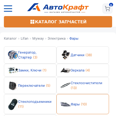
Перейти
к
основному
содержанию
КАТАЛОГ ЗАПЧАСТЕЙ
Каталог
»
Lifan
»
Myway
»
Электрика
»
Фары
Генератор,
Датчики
(38)
Стартер
(3)
Замки, Ключи
(1)
Зеркала
(4)
Стеклоочистители
Переключатели
(5)
(13)
Стеклоподъемники
Фары
(10)
(11)