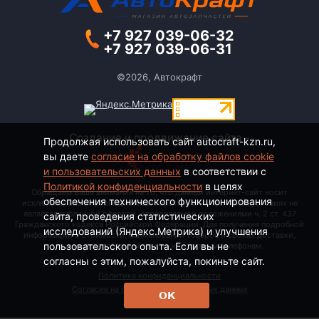
+7 927 039-06-32
+7 927 039-06-31
©2026, Автокрафт
Создание и продвижение сайта -
Продолжая использовать сайт autocraft-kzn.ru,
вы даете
согласие на обработку файлов cookie
и пользовательских данных
в соответствии с
Политикой конфиденциальности
в целях
Обращаем Ваше внимание на то, что данный интернет-сайт носит
обеспечения технического функционирования
исключительно информационный характер и ни при каких условиях не
является публичной офертой, определяемой положениями ч. 2 ст. 437
сайта, проведения статистических
Гражданского кодекса Российской Федерации. Для получения подробной
исследований (Яндекс.Метрика) и улучшения
информации о стоимости, наименовании товаров и сроках доставки,
пользовательского опыта. Если вы не
пожалуйста, обращайтесь по контактным телефонам.
согласны с этим, пожалуйста, покиньте сайт.
Политика конфиденциальности
Согласие на обработку персональных данных
ОК