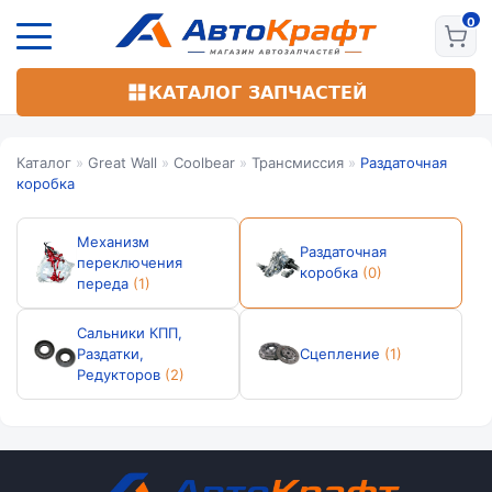
Перейти
к
основному
содержанию
КАТАЛОГ ЗАПЧАСТЕЙ
Каталог
»
Great Wall
»
Coolbear
»
Трансмиссия
»
Раздаточная
коробка
Механизм
Раздаточная
переключения
коробка
(0)
переда
(1)
Сальники КПП,
Раздатки,
Сцепление
(1)
Редукторов
(2)