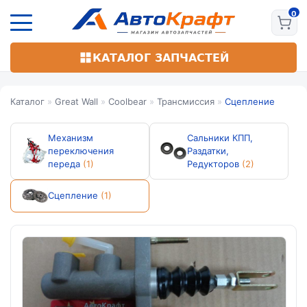
Перейти
к
основному
содержанию
КАТАЛОГ ЗАПЧАСТЕЙ
Каталог
»
Great Wall
»
Coolbear
»
Трансмиссия
»
Сцепление
Механизм
Сальники КПП,
переключения
Раздатки,
переда
(1)
Редукторов
(2)
Сцепление
(1)