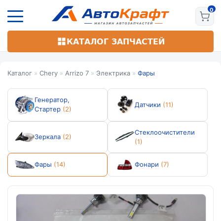
Перейти
к
основному
содержанию
КАТАЛОГ ЗАПЧАСТЕЙ
Каталог
»
Chery
»
Arrizo 7
»
Электрика
»
Фары
Генератор,
Датчики
(11)
Стартер
(2)
Стеклоочистители
Зеркала
(2)
(1)
Фары
(14)
Фонари
(7)