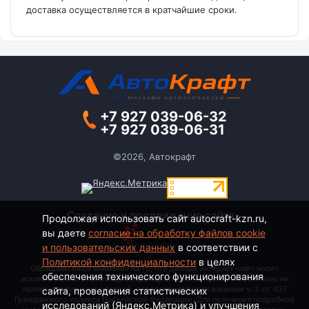
доставка осуществляется в кратчайшие сроки.
+7 927 039-06-32
+7 927 039-06-31
©2026, Автокрафт
Создание и продвижение сайта -
Продолжая использовать сайт autocraft-kzn.ru,
вы даете
согласие на обработку файлов cookie
и пользовательских данных
в соответствии с
Политикой конфиденциальности
в целях
Обращаем Ваше внимание на то, что данный интернет-сайт носит
обеспечения технического функционирования
исключительно информационный характер и ни при каких условиях не
является публичной офертой, определяемой положениями ч. 2 ст. 437
сайта, проведения статистических
Гражданского кодекса Российской Федерации. Для получения подробной
исследований (Яндекс.Метрика) и улучшения