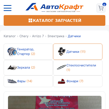
Перейти
к
основному
содержанию
КАТАЛОГ ЗАПЧАСТЕЙ
Каталог
»
Chery
»
Arrizo 7
»
Электрика
»
Датчики
Генератор,
Датчики
(11)
Стартер
(2)
Стеклоочистители
Зеркала
(2)
(1)
Фары
(14)
Фонари
(7)