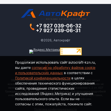
+7 927 039-06-32
+7 927 039-06-31
©2026, Автокрафт
Создание и продвижение сайта -
Продолжая использовать сайт autocraft-kzn.ru,
вы даете
согласие на обработку файлов cookie
и пользовательских данных
в соответствии с
Политикой конфиденциальности
в целях
Обращаем Ваше внимание на то, что данный интернет-сайт носит
обеспечения технического функционирования
исключительно информационный характер и ни при каких условиях не
является публичной офертой, определяемой положениями ч. 2 ст. 437
сайта, проведения статистических
Гражданского кодекса Российской Федерации. Для получения подробной
исследований (Яндекс.Метрика) и улучшения
информации о стоимости, наименовании товаров и сроках доставки,
пользовательского опыта. Если вы не
пожалуйста, обращайтесь по контактным телефонам.
согласны с этим, пожалуйста, покиньте сайт.
Политика конфиденциальности