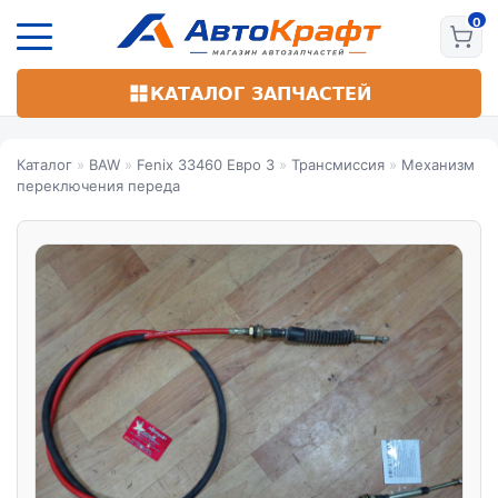
Перейти
к
основному
содержанию
КАТАЛОГ ЗАПЧАСТЕЙ
Каталог
»
BAW
»
Fenix 33460 Евро 3
»
Трансмиссия
»
Механизм
переключения переда