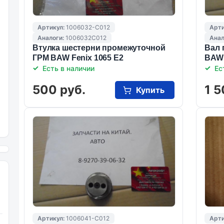
Артикул:
1006032-C012
Арти
Аналоги:
1006032C012
Анал
Втулка шестерни промежуточной
Вал 
ГРМ BAW Fenix 1065 Е2
BAW 
Есть в наличии
Ес
500 руб.
1 5
Купить
Артикул:
1006041-C012
Арти