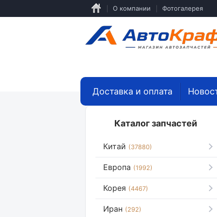
Перейти
О компании
Фотогалерея
к
основному
содержанию
Доставка и оплата
Новос
Каталог запчастей
Китай
(37880)
Европа
(1992)
Корея
(4467)
Иран
(292)