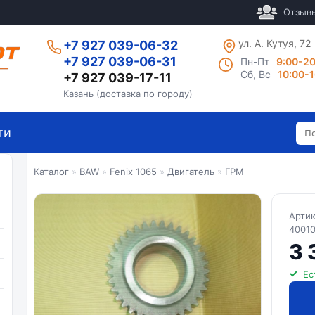
Отзыв
ул. А. Кутуя, 72
+7 927 039-06-32
+7 927 039-06-31
Пн-Пт
9:00-2
Сб, Вс
10:00-
+7 927 039-17-11
Казань (доставка по городу)
ти
Каталог
»
BAW
»
Fenix 1065
»
Двигатель
»
ГРМ
Арти
40010
3 
Ес