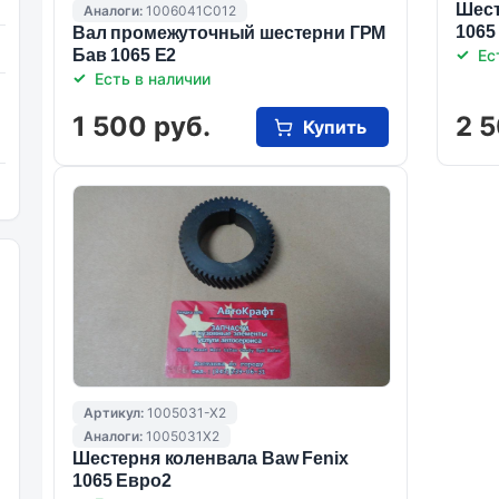
Шест
Аналоги:
1006041C012
1065
Вал промежуточный шестерни ГРМ
Бав 1065 Е2
Ес
Есть в наличии
1 500 руб.
2 5
Купить
Артикул:
1005031-Х2
Аналоги:
1005031Х2
Шестерня коленвала Baw Fenix
1065 Евро2