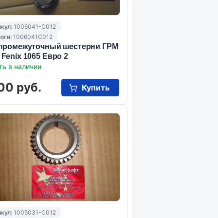
кул:
1006041-C012
оги:
1006041C012
промежуточный шестерни ГРМ
Fenix 1065 Евро 2
ть в наличии
00 руб.
Купить
кул:
1005031-C012