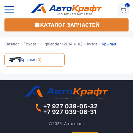
Перейти
к
основному
содержанию
КАТАЛОГ ЗАПЧАСТЕЙ
Каталог
»
Toyota
»
Highlander (2014-н.в.)
»
Кузов
»
Крылья
Крылья
(0)
+7 927 039-06-32
+7 927 039-06-31
©2026, Автокрафт