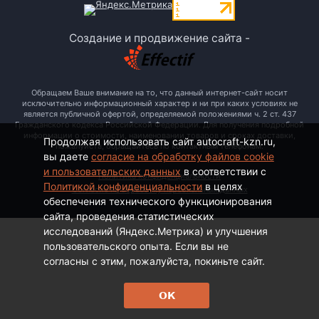
Создание и продвижение сайта -
Обращаем Ваше внимание на то, что данный интернет-сайт носит
исключительно информационный характер и ни при каких условиях не
является публичной офертой, определяемой положениями ч. 2 ст. 437
Гражданского кодекса Российской Федерации. Для получения подробной
информации о стоимости, наименовании товаров и сроках доставки,
Продолжая использовать сайт autocraft-kzn.ru,
пожалуйста, обращайтесь по контактным телефонам.
вы даете
согласие на обработку файлов cookie
и пользовательских данных
в соответствии с
Политика конфиденциальности
Политикой конфиденциальности
в целях
Согласие на обработку персональных данных
обеспечения технического функционирования
сайта, проведения статистических
исследований (Яндекс.Метрика) и улучшения
пользовательского опыта. Если вы не
согласны с этим, пожалуйста, покиньте сайт.
ОК