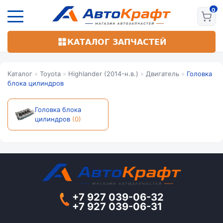
Перейти
к
основному
содержанию
КАТАЛОГ ЗАПЧАСТЕЙ
Каталог
»
Toyota
»
Highlander (2014-н.в.)
»
Двигатель
»
Головка
блока цилиндров
Головка блока
цилиндров
(0)
+7 927 039-06-32
+7 927 039-06-31