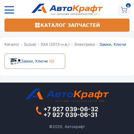
Перейти
к
основному
содержанию
КАТАЛОГ ЗАПЧАСТЕЙ
Каталог
»
Suzuki
»
SX4 (2013-н.в.)
»
Электрика
»
Замки, Ключи
Замки, Ключи
(0)
+7 927 039-06-32
+7 927 039-06-31
©2026, Автокрафт