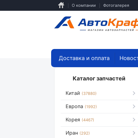
Перейти
О компании
Фотогалерея
к
основному
содержанию
Доставка и оплата
Новос
Каталог запчастей
Китай
(37880)
Европа
(1992)
Корея
(4467)
Иран
(292)