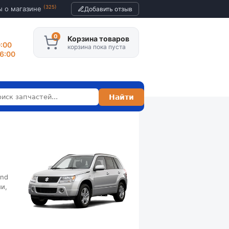
(325)
ы о магазине
Добавить отзыв
Корзина товаров
0:00
корзина пока пуста
16:00
е
and
и,