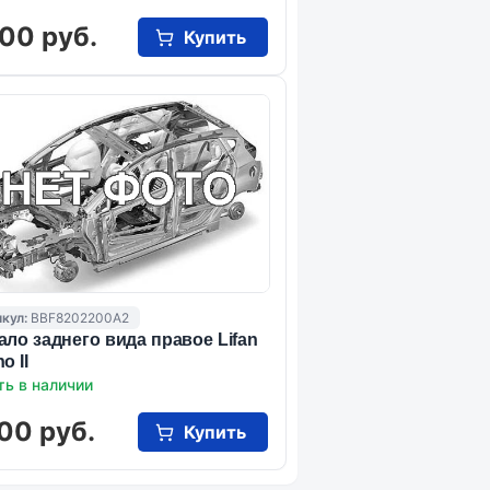
00 руб.
Купить
кул:
BBF8202200A2
ало заднего вида правое Lifan
o II
ть в наличии
00 руб.
Купить