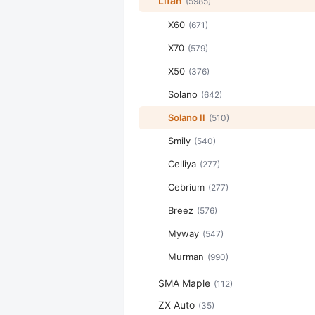
Lifan
(5985)
X60
(671)
X70
(579)
X50
(376)
Solano
(642)
Solano II
(510)
Smily
(540)
Celliya
(277)
Cebrium
(277)
Breez
(576)
Myway
(547)
Murman
(990)
SMA Maple
(112)
ZX Auto
(35)