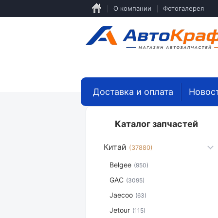
Перейти
О компании
Фотогалерея
к
основному
содержанию
Доставка и оплата
Новос
Каталог запчастей
Китай
(37880)
Belgee
(950)
GAC
(3095)
Jaecoo
(63)
Jetour
(115)