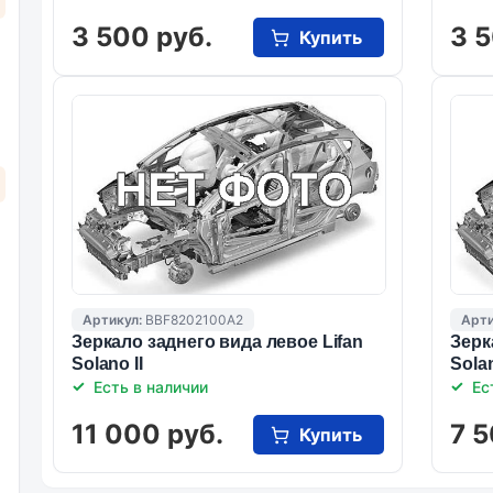
3 500 руб.
3 5
Купить
Артикул:
BBF8202100A2
Арти
Зеркало заднего вида левое Lifan
Зерк
Solano II
Solan
Есть в наличии
Ес
11 000 руб.
7 5
Купить