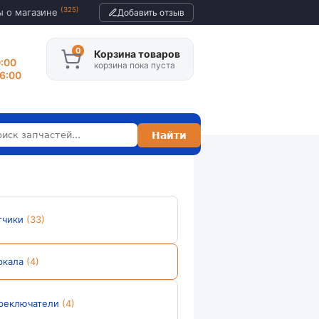
(325)
ы о магазине
Добавить отзыв
Корзина товаров
0:00
корзина пока пуста
16:00
тчики
(33)
ркала
(4)
реключатели
(4)