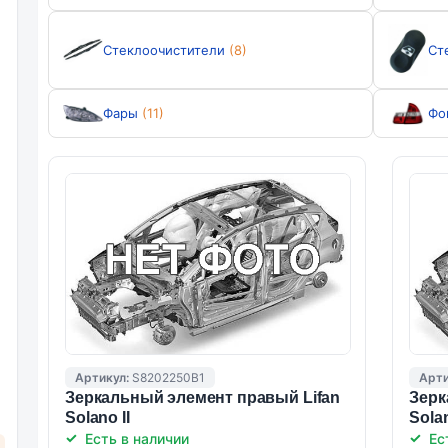
Стеклоочистители
(8)
Ст
Фары
(11)
Фо
Артикул:
S8202250B1
Арти
Зеркальный элемент правый Lifan
Зерк
Solano II
Solan
Есть в наличии
Ес