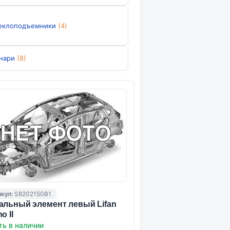
еклоподъемники
(4)
нари
(8)
кул:
S8202150B1
альный элемент левый Lifan
o II
ть в наличии