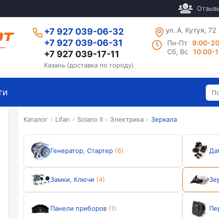
Отзыв
ул. А. Кутуя, 72
+7 927 039-06-32
+7 927 039-06-31
Пн-Пт
9:00-2
Сб, Вс
10:00-
+7 927 039-17-11
Казань (доставка по городу)
ти
Каталог
»
Lifan
»
Solano II
»
Электрика
»
Зеркала
Генератор, Стартер
(6)
Да
Замки, Ключи
(4)
Зе
Панели приборов
(1)
Пе