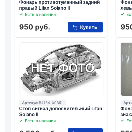
Фонарь противотуманный задний
Фона
правый Lifan Solano II
левый
Есть в наличии
Ес
950 руб.
95
Купить
Артикул:
B4134100B51
Арти
Стоп-сигнал дополнительный Lifan
Фона
Solano II
знака
Есть в наличии
Ес