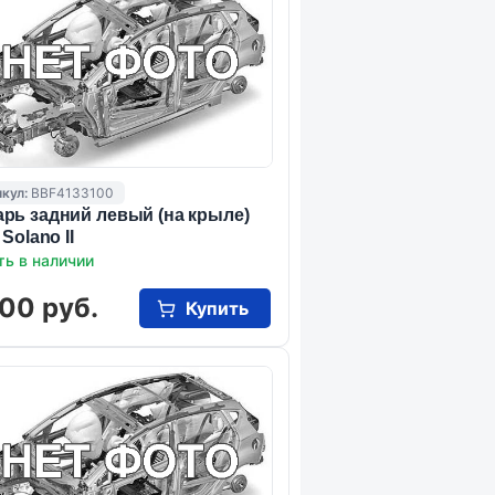
кул:
BBF4133100
рь задний левый (на крыле)
 Solano II
ть в наличии
00 руб.
Купить