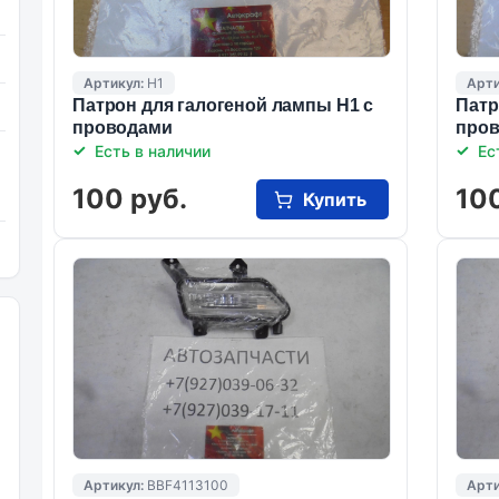
Артикул:
Н1
Арти
Патрон для галогеной лампы Н1 с
Патр
проводами
про
Есть в наличии
Ес
100 руб.
100
Купить
Артикул:
BBF4113100
Арти