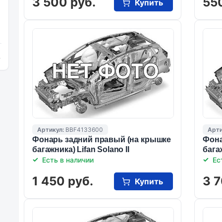
3 500 руб.
55
Купить
и
Артикул:
BBF4133600
Арти
Фонарь задний правый (на крышке
Фона
багажника) Lifan Solano II
багаж
Есть в наличии
Ес
1 450 руб.
3 7
Купить