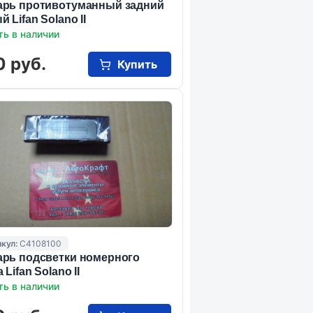
рь противотуманный задний
 Lifan Solano II
ть в наличии
0 руб.
Купить
кул:
C4108100
рь подсветки номерного
 Lifan Solano II
ть в наличии