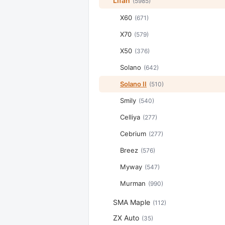
Lifan
(5985)
X60
(671)
X70
(579)
X50
(376)
Solano
(642)
Solano II
(510)
Smily
(540)
Celliya
(277)
Cebrium
(277)
Breez
(576)
Myway
(547)
Murman
(990)
SMA Maple
(112)
ZX Auto
(35)