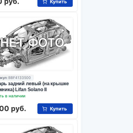
0 руб.
Купить
кул:
BBF4133500
рь задний левый (на крышке
ника) Lifan Solano II
ть в наличии
00 руб.
Купить