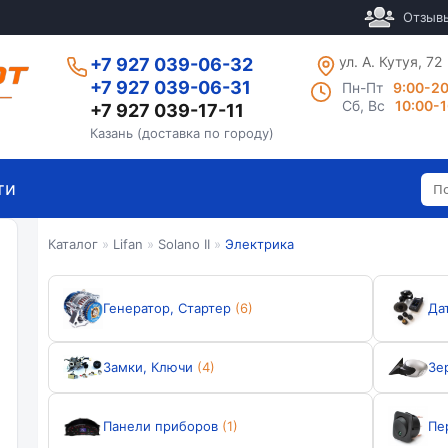
Отзыв
ул. А. Кутуя, 72
+7 927 039-06-32
+7 927 039-06-31
Пн-Пт
9:00-2
Сб, Вс
10:00-
+7 927 039-17-11
Казань (доставка по городу)
ти
Каталог
»
Lifan
»
Solano II
»
Электрика
Генератор, Стартер
(6)
Да
Замки, Ключи
(4)
Зе
Панели приборов
(1)
Пе