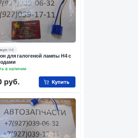
кул:
Н4
он для галогеной лампы Н4 с
водами
ть в наличии
 руб.
Купить