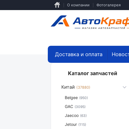
Перейти
О компании
Фотогалерея
к
основному
содержанию
Доставка и оплата
Новос
Каталог запчастей
Китай
(37880)
Belgee
(950)
GAC
(3095)
Jaecoo
(63)
Jetour
(115)