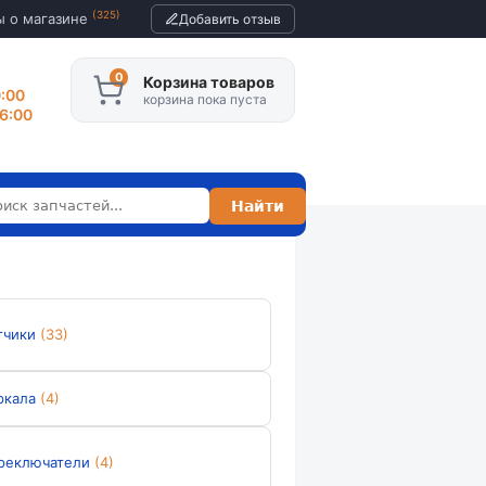
(325)
ы о магазине
Добавить отзыв
Корзина товаров
0:00
корзина пока пуста
16:00
тчики
(33)
ркала
(4)
реключатели
(4)