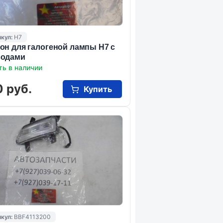
кул:
Н7
он для галогеной лампы Н7 с
водами
ть в наличии
 руб.
Купить
кул:
BBF4113200