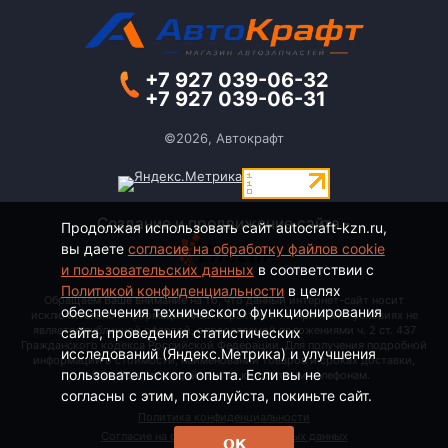
+7 927 039-06-32
+7 927 039-06-31
©2026, Автокрафт
Создание и продвижение сайта -
Продолжая использовать сайт autocraft-kzn.ru,
вы даете
согласие на обработку файлов cookie
и пользовательских данных
в соответствии с
Политикой конфиденциальности
в целях
Обращаем Ваше внимание на то, что данный интернет-сайт носит
обеспечения технического функционирования
исключительно информационный характер и ни при каких условиях не
является публичной офертой, определяемой положениями ч. 2 ст. 437
сайта, проведения статистических
Гражданского кодекса Российской Федерации. Для получения подробной
исследований (Яндекс.Метрика) и улучшения
информации о стоимости, наименовании товаров и сроках доставки,
пользовательского опыта. Если вы не
пожалуйста, обращайтесь по контактным телефонам.
согласны с этим, пожалуйста, покиньте сайт.
Политика конфиденциальности
Согласие на обработку персональных данных
ОК