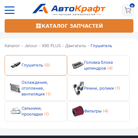
Перейти
к
основному
содержанию
КАТАЛОГ ЗАПЧАСТЕЙ
Каталог
»
Jetour
»
X90 PLUS
»
Двигатель
»
Глушитель
Головка блока
Глушитель
(0)
цилиндров
(4)
Охлаждение,
отопление,
Ремни, ролики
(1)
вентиляция
(1)
Сальники,
Фильтры
(4)
прокладки
(1)