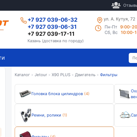
Отзыв
ул. А. Кутуя, 72
+7 927 039-06-32
+7 927 039-06-31
Пн-Пт
9:00-2
Сб, Вс
10:00-
+7 927 039-17-11
Казань (доставка по городу)
ти
Каталог
»
Jetour
»
X90 PLUS
»
Двигатель
»
Фильтры
Ох
Головка блока цилиндров
(4)
ве
Ремни, ролики
(1)
Са
Фильтры
(4)