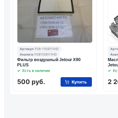
Артикул:
F08-1109111HD
Арти
Аналоги:
F081109111HD
Анал
Фильтр воздушный Jetour X90
Масл
PLUS
Jeto
Есть в наличии
Ес
500 руб.
2 2
Купить