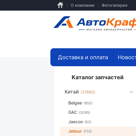
Перейти
О компании
Фотогалерея
к
основному
содержанию
Доставка и оплата
Новос
Каталог запчастей
Китай
(37880)
Belgee
(950)
GAC
(3095)
Jaecoo
(63)
Jetour
(115)