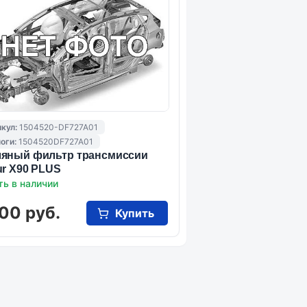
кул:
1504520-DF727A01
оги:
1504520DF727A01
яный фильтр трансмиссии
ur X90 PLUS
ть в наличии
00 руб.
Купить