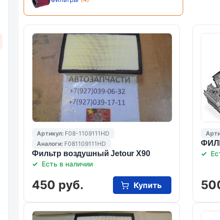
Артикул:
F08-1109111HD
Арти
ФИЛЬ
Аналоги:
F081109111HD
Фильтр воздушный Jetour X90
Ес
Есть в наличии
450 руб.
50
Купить