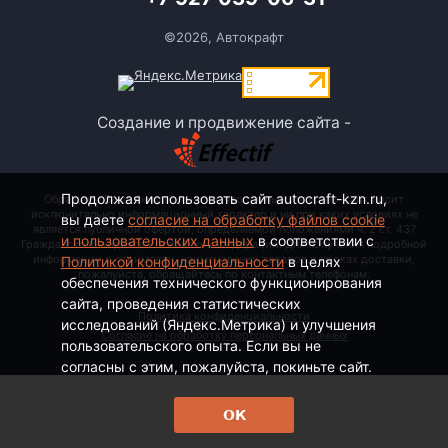
©2026, Автокрафт
Создание и продвижение сайта -
Продолжая использовать сайт autocraft-kzn.ru,
Обращаем Ваше внимание на то, что данный интернет-сайт носит
исключительно информационный характер и ни при каких условиях не
вы даете
согласие на обработку файлов cookie
является публичной офертой, определяемой положениями ч. 2 ст. 437
и пользовательских данных
в соответствии с
Гражданского кодекса Российской Федерации. Для получения подробной
информации о стоимости, наименовании товаров и сроках доставки,
Политикой конфиденциальности
в целях
пожалуйста, обращайтесь по контактным телефонам.
обеспечения технического функционирования
сайта, проведения статистических
Политика конфиденциальности
исследований (Яндекс.Метрика) и улучшения
Согласие на обработку персональных данных
пользовательского опыта. Если вы не
согласны с этим, пожалуйста, покиньте сайт.
ОК