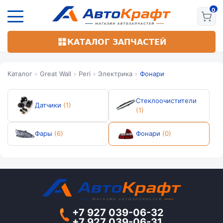
Перейти
к
основному
содержанию
КАТАЛОГ ЗАПЧАСТЕЙ
Каталог
»
Great Wall
»
Peri
»
Электрика
»
Фонари
Стеклоочистители
Датчики
(1)
(1)
Фары
(6)
Фонари
(0)
+7 927 039-06-32
+7 927 039-06-31