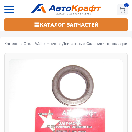
Перейти
к
основному
содержанию
КАТАЛОГ ЗАПЧАСТЕЙ
Каталог
»
Great Wall
»
Hover
»
Двигатель
»
Сальники, прокладки