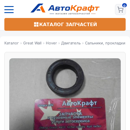
Перейти
к
основному
содержанию
КАТАЛОГ ЗАПЧАСТЕЙ
Каталог
»
Great Wall
»
Hover
»
Двигатель
»
Сальники, прокладки