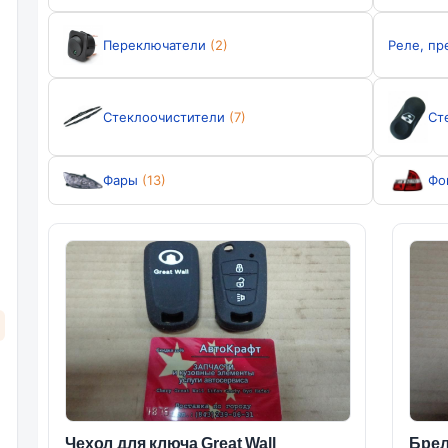
Переключатели
(2)
Реле, пр
Стеклоочистители
(7)
Ст
Фары
(13)
Фо
Чехол для ключа Great Wall
Брел