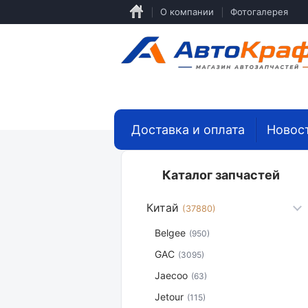
Перейти
О компании
Фотогалерея
к
основному
содержанию
Доставка и оплата
Новос
Каталог запчастей
Китай
(37880)
Belgee
(950)
GAC
(3095)
Jaecoo
(63)
Jetour
(115)