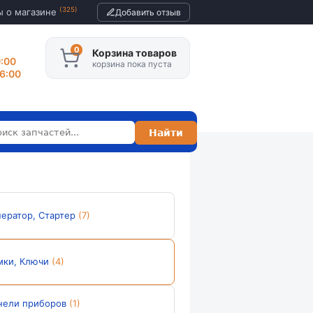
(325)
ы о магазине
Добавить отзыв
Корзина товаров
0:00
корзина пока пуста
16:00
нератор, Стартер
(7)
мки, Ключи
(4)
нели приборов
(1)