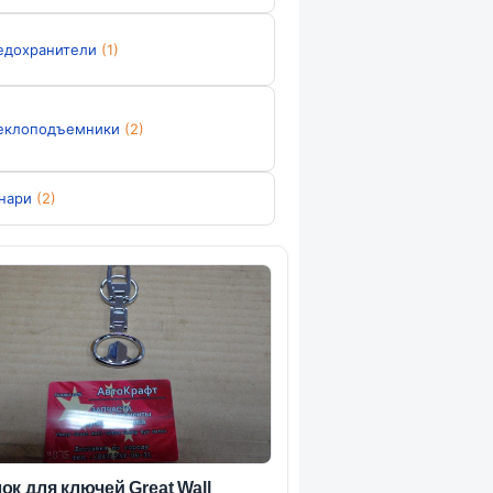
едохранители
(1)
еклоподъемники
(2)
нари
(2)
ок для ключей Great Wall