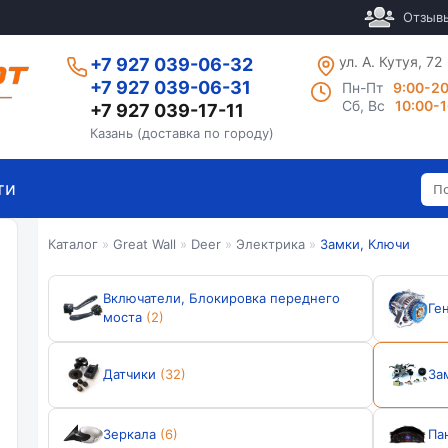
Отзыв
ул. А. Кутуя, 72
+7 927 039-06-32
+7 927 039-06-31
Пн-Пт
9:00-2
Сб, Вс
10:00-
+7 927 039-17-11
Казань (доставка по городу)
ти
Каталог
»
Great Wall
»
Deer
»
Электрика
»
Замки, Ключи
Включатели, Блокировка переднего
Ге
моста
(2)
Датчики
(32)
За
Зеркала
(6)
Па