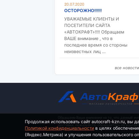
20.07.2020
ОСТОРОЖНО!!!!!!
УВАЖАЕМЫЕ КЛИЕНТЫ И
ПОСЕТИТЕЛИ САЙТА
«АВТОКРАФТ»!!!! Обращаем
ВАШЕ внимание , что в
последнее время со стороны
неизвестных лиц …
все новост
Обращаем Ваше внимание на то, что данный ин
Продолжая использовать сайт autocraft-kzn.ru, вы д
определяемой положениями ч. 2 ст. 437 Гражд
доставки, пожалуйста, обращайтесь по контак
Политикой конфиденциальности
в целях обеспечени
(Яндекс.Метрика) и улучшения пользовательского опы