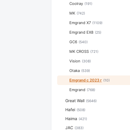
Coolray
(191)
MK
(742)
Emgrand X7
(1109)
Emgrand EX8
(25)
GC6
(540)
MK CROSS
(721)
Vision
(308)
Otaka
(539)
Emgrand с 2023 г
(10)
Emgrand
(768)
Great Wall
(5646)
Hafei
(508)
Haima
(421)
JAC
(383)