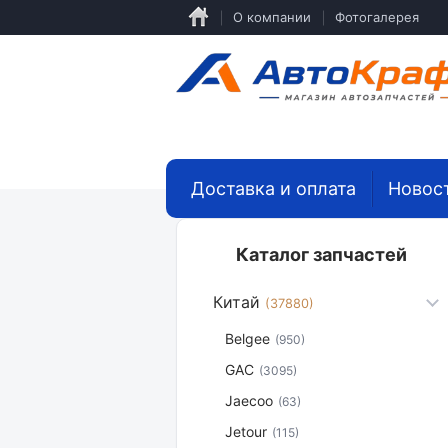
Перейти
О компании
Фотогалерея
к
основному
содержанию
Доставка и оплата
Новос
Каталог запчастей
Китай
(37880)
Belgee
(950)
GAC
(3095)
Jaecoo
(63)
Jetour
(115)