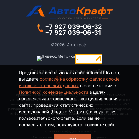
+7 927 039-06-32
+7 927 039-06-31
©2026, Автокрафт
Создание и продвижение сайта -
Продолжая использовать сайт autocraft-kzn.ru,
вы даете
согласие на обработку файлов cookie
и пользовательских данных
в соответствии с
Политикой конфиденциальности
в целях
Обращаем Ваше внимание на то, что данный интернет-сайт носит
обеспечения технического функционирования
исключительно информационный характер и ни при каких условиях не
является публичной офертой, определяемой положениями ч. 2 ст. 437
сайта, проведения статистических
Гражданского кодекса Российской Федерации. Для получения подробной
исследований (Яндекс.Метрика) и улучшения
информации о стоимости, наименовании товаров и сроках доставки,
пользовательского опыта. Если вы не
пожалуйста, обращайтесь по контактным телефонам.
согласны с этим, пожалуйста, покиньте сайт.
Политика конфиденциальности
Согласие на обработку персональных данных