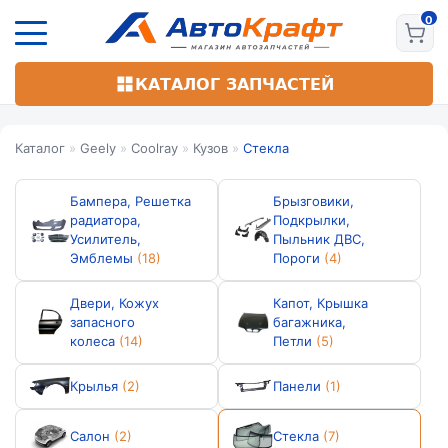
Перейти
к
основному
содержанию
КАТАЛОГ ЗАПЧАСТЕЙ
Каталог
»
Geely
»
Coolray
»
Кузов
»
Стекла
Бампера, Решетка
Брызговики,
радиатора,
Подкрылки,
Усилитель,
Пыльник ДВС,
Эмблемы
(18)
Пороги
(4)
Двери, Кожух
Капот, Крышка
запасного
багажника,
колеса
(14)
Петли
(5)
Крылья
(2)
Панели
(1)
Салон
(2)
Стекла
(7)