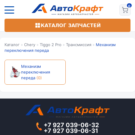
Перейти
к
основному
содержанию
КАТАЛОГ ЗАПЧАСТЕЙ
Каталог
»
Chery
»
Tiggo 2 Pro
»
Трансмиссия
»
Механизм
переключения переда
Механизм
переключения
переда
(0)
+7 927 039-06-32
+7 927 039-06-31