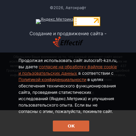
©2026, Автокрафт
Создание и продвижение сайта -
Обращаем Ваше внимание на то, что данный интернет-сайт носит
Продолжая использовать сайт autocraft-kzn.ru,
исключительно информационный характер и ни при каких условиях не
является публичной офертой, определяемой положениями ч. 2 ст. 437
вы даете
согласие на обработку файлов cookie
Гражданского кодекса Российской Федерации. Для получения подробной
и пользовательских данных
в соответствии с
информации о стоимости, наименовании товаров и сроках доставки,
Политикой конфиденциальности
в целях
пожалуйста, обращайтесь по контактным телефонам.
обеспечения технического функционирования
сайта, проведения статистических
Политика конфиденциальности
исследований (Яндекс.Метрика) и улучшения
Согласие на обработку персональных данных
пользовательского опыта. Если вы не
согласны с этим, пожалуйста, покиньте сайт.
ОК