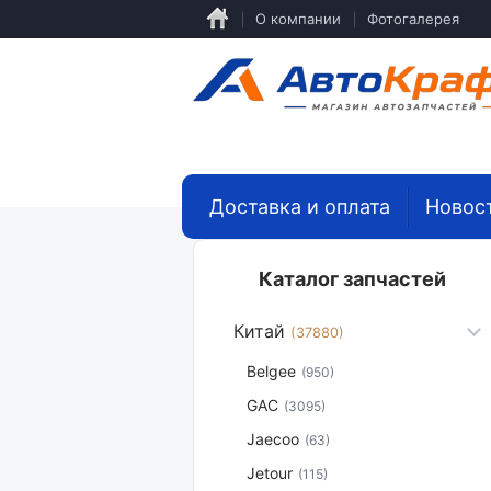
Перейти
О компании
Фотогалерея
к
основному
содержанию
Доставка и оплата
Новос
Каталог запчастей
Китай
(37880)
Belgee
(950)
GAC
(3095)
Jaecoo
(63)
Jetour
(115)